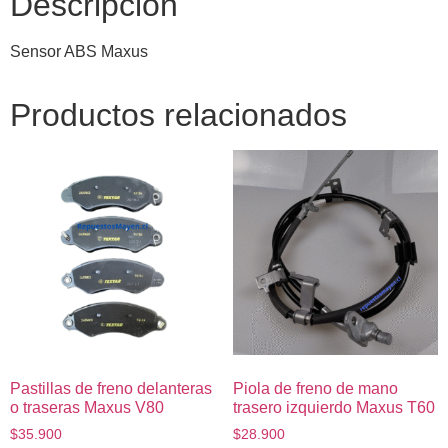
Descripción
Sensor ABS Maxus
Productos relacionados
Pastillas de freno delanteras
Piola de freno de mano
o traseras Maxus V80
trasero izquierdo Maxus T60
$
35.900
$
28.900