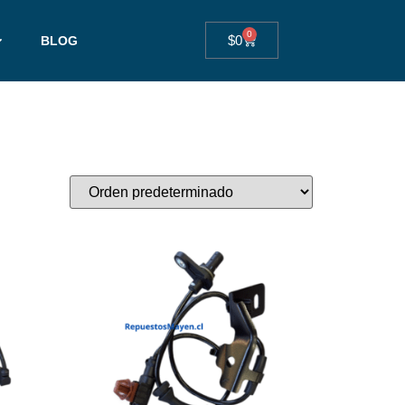
0
$
0
BLOG