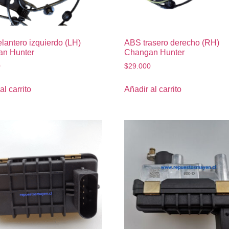
lantero izquierdo (LH)
ABS trasero derecho (RH)
n Hunter
Changan Hunter
0
$
29.000
al carrito
Añadir al carrito