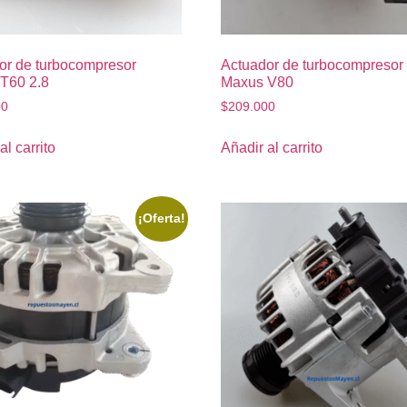
or de turbocompresor
Actuador de turbocompresor
T60 2.8
Maxus V80
00
$
209.000
al carrito
Añadir al carrito
¡Oferta!