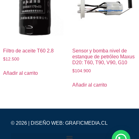
Filtro de aceite T60 2.8
Sensor y bomba nivel de
estanque de petróleo Maxus
$
12.500
D20: T60, T90, V90, G10
$
104.900
Añadir al carrito
Añadir al carrito
© 2026 | DISEÑO WEB:
GRAFICMEDIA.CL