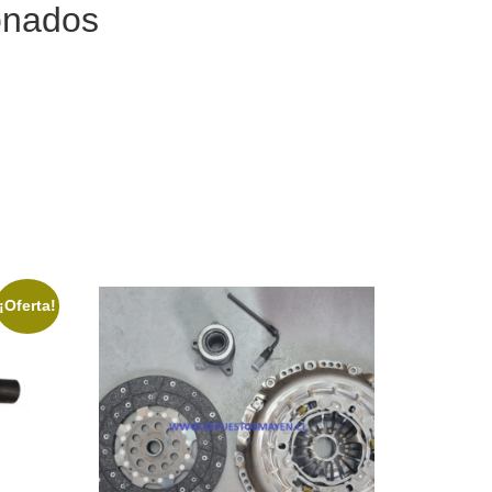
onados
¡Oferta!