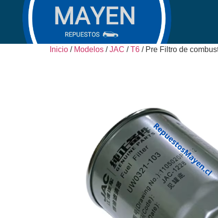
Inicio
/
Modelos
/
JAC
/
T6
/ Pre Filtro de combu