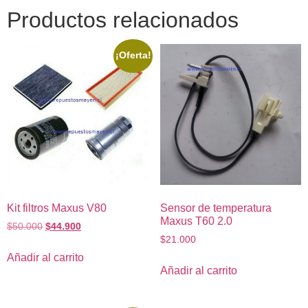
Productos relacionados
¡Oferta!
Kit filtros Maxus V80
Sensor de temperatura
Maxus T60 2.0
$
50.000
$
44.900
$
21.000
Añadir al carrito
Añadir al carrito