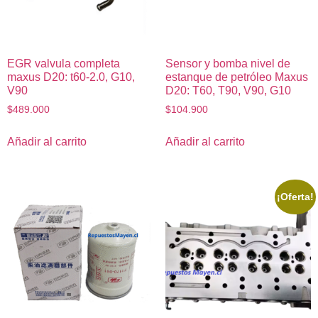
EGR valvula completa
Sensor y bomba nivel de
maxus D20: t60-2.0, G10,
estanque de petróleo Maxus
V90
D20: T60, T90, V90, G10
$
489.000
$
104.900
Añadir al carrito
Añadir al carrito
¡Oferta!