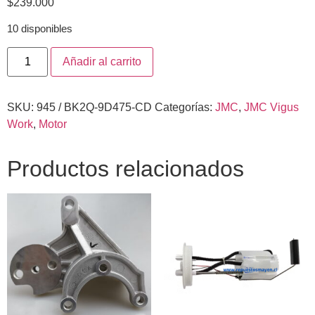
$
239.000
10 disponibles
Añadir al carrito
SKU:
945 / BK2Q-9D475-CD
Categorías:
JMC
,
JMC Vigus
Work
,
Motor
Productos relacionados