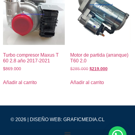
Turbo compresor Maxus T
Motor de partida (arranque)
60 2.8 año 2017-2021
T60 2.0
$
869.000
$
285.000
$
219.000
Añadir al carrito
Añadir al carrito
© 2026 | DISEÑO WEB:
GRAFICMEDIA.CL