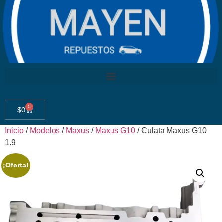
0
$
0
Inicio
/
Modelos
/
Maxus
/
Maxus G10
/ Culata Maxus G10
1.9
¡Oferta!