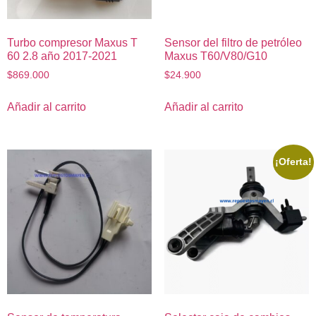
Turbo compresor Maxus T
Sensor del filtro de petróleo
60 2.8 año 2017-2021
Maxus T60/V80/G10
$
869.000
$
24.900
Añadir al carrito
Añadir al carrito
¡Oferta!