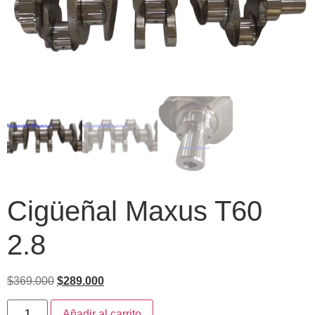
Cigüeñal Maxus T60
2.8
$
369.000
$
289.000
Añadir al carrito