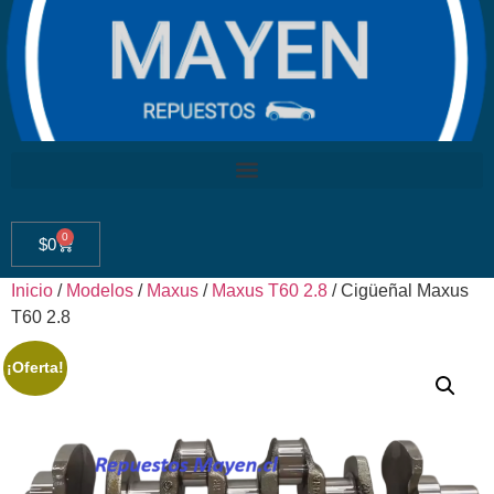
0
$
0
Inicio
/
Modelos
/
Maxus
/
Maxus T60 2.8
/ Cigüeñal Maxus
T60 2.8
¡Oferta!