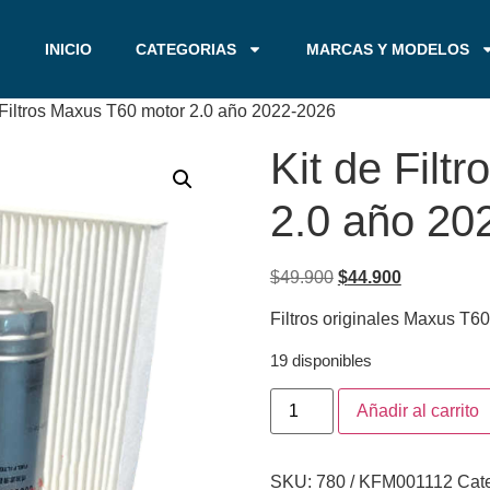
INICIO
CATEGORIAS
MARCAS Y MODELOS
 Filtros Maxus T60 motor 2.0 año 2022-2026
Kit de Filt
2.0 año 20
$
49.900
$
44.900
Filtros originales Maxus T6
19 disponibles
Añadir al carrito
SKU:
780 / KFM001112
Cat