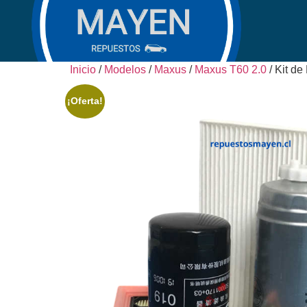
Inicio
/
Modelos
/
Maxus
/
Maxus T60 2.0
/ Kit de
¡Oferta!