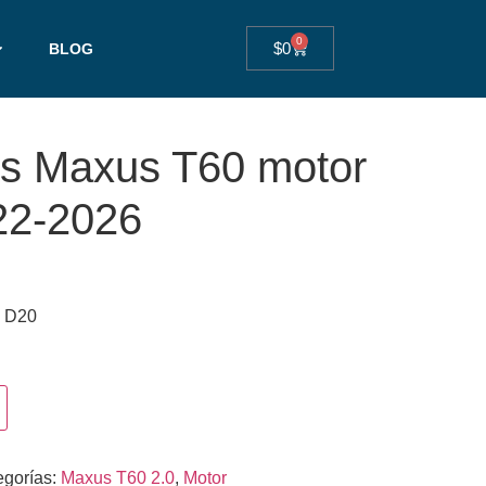
0
$
0
BLOG
ros Maxus T60 motor
22-2026
0 D20
egorías:
Maxus T60 2.0
,
Motor