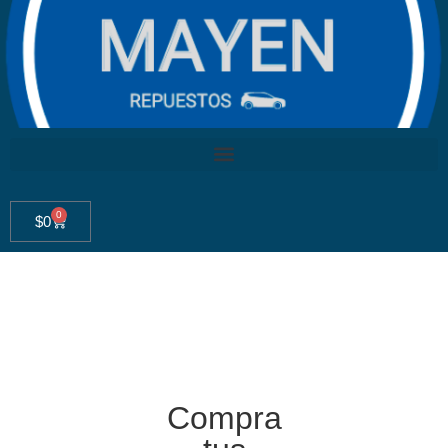
0
$
0
Compra