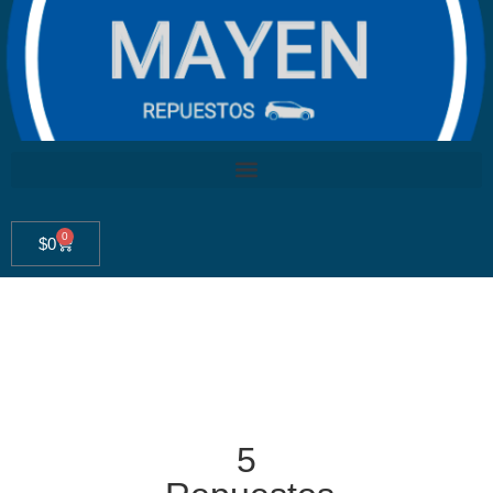
0
$
0
5