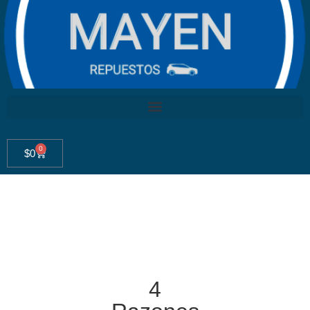
0
$
0
4