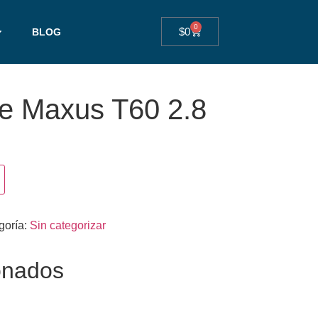
0
$
0
BLOG
ire Maxus T60 2.8
goría:
Sin categorizar
onados